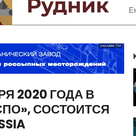
Предприятия и компании
Интервью
Выставки, Конференции
Женщины в горном деле
реклама 16+
РЯ
2020
ГОДА
В
СПО»,
СОСТОИТСЯ
SSIA