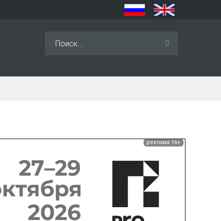
Искать...
реклама 16+