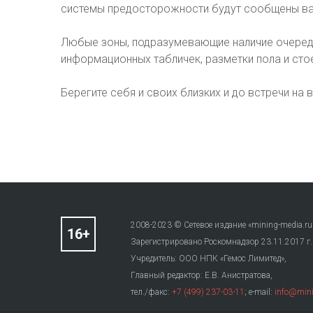
системы предосторожности будут сообщены ва
Любые зоны, подразумевающие наличие очеред
информационных табличек, разметки пола и сто
Берегите себя и своих близких и до встречи на 
2008-2023 © Сетевое издание «mining-media.ru
Зарегистрировано Роскомнадзор 23.11.2017 г
Учредитель: ООО НПК «Гемос Лимитед»,
Главный редактор: Е.В. Анистратова,
тел./факс:
+7 (499) 237-03-11
; e-mail:
info@mini