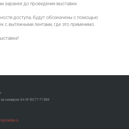
м заранее до проведения выставки.
ности доступа, будут обозначены с помощью
ек с вытяжными лентами, где это применимо.
выставке!
»
. за номером Эл № ФС77-71589
ng-media.ru