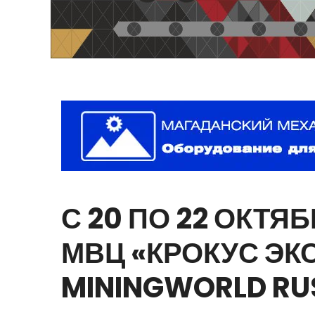
С
20
ПО
22
ОКТЯБ
МВЦ
«КРОКУС
ЭК
MININGWORLD
RU