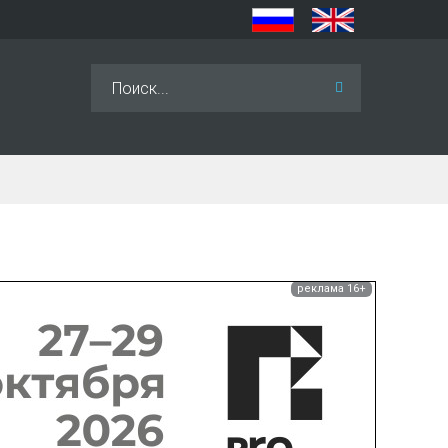
Искать...
реклама 16+