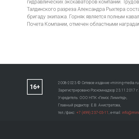
гидравлических экскаваторов компании. Трудов
Талдинского разреза Александра Рыхтера состав
бригаду экипажа. Горняк является полным кавал
Почета Компании, отмечен областными награда
2008-2023 © Сетевое издание «mining-media.ru
Зарегистрировано Роскомнадзор 23.11.2017 г
Учредитель: ООО НПК «Гемос Лимитед»,
Главный редактор: Е.В. Анистратова,
тел./факс:
+7 (499) 237-03-11
; e-mail:
info@mini