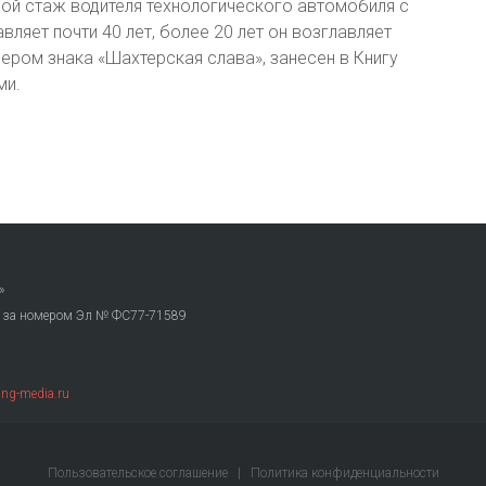
ой стаж водителя технологического автомобиля с
ляет почти 40 лет, более 20 лет он возглавляет
ером знака «Шахтерская слава», занесен в Книгу
ми.
»
. за номером Эл № ФС77-71589
ng-media.ru
Пользовательское соглашение
|
Политика конфиденциальности