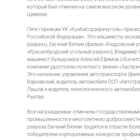
который был отмечен на самом высоком уровне»
Цивилев.
Пяти горнякам УК «Кузбассразрезуголь» присв
Российской Федерации». Это машинисты экскав
разрез»), Евгений Вяткин (филиал «Кедровский 
«Краснобродский угольный разрез»), Владимир 
машинист бульдозера Алексей Ефимов («Бачатск
компании удостоены почетного звания «Заслуж
Это начальник управления автотранспорта (фили
Bарнавский, водитель автомобиля ОСП «Автотра
Лашов и водитель технологического автомобил
Рыхтер.
Все награжденные отмечены государственными 
промышленности и многолетнюю добросовестну
разреза Евгений Вяткин трудится в отрасли бол
победителем корпоративных конкурсов профма