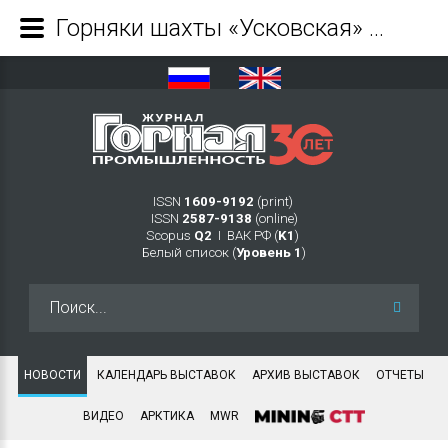
Горняки шахты «Усковская» Распадской угольной компании добыли 2 млн тонн угля с начала года - Журнал Горная промышленность
ISSN
1609-9192
(print)
ISSN
2587-9138
(online)
Scopus
Q2
Ι ВАК РФ (
K1
)
Белый список (
Уровень 1
)
Искать...
НОВОСТИ
КАЛЕНДАРЬ ВЫСТАВОК
АРХИВ ВЫСТАВОК
ОТЧЕТЫ
ВИДЕО
АРКТИКА
MWR