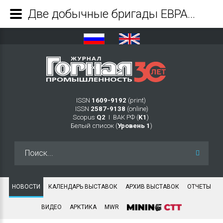
Две добычные бригады ЕВРАЗа выдали на-гора миллионные тонны угля c начала года - Журнал Горная промышленность
ISSN
1609-9192
(print)
ISSN
2587-9138
(online)
Scopus
Q2
Ι ВАК РФ (
K1
)
Белый список (
Уровень 1
)
Искать...
НОВОСТИ
КАЛЕНДАРЬ ВЫСТАВОК
АРХИВ ВЫСТАВОК
ОТЧЕТЫ
ВИДЕО
АРКТИКА
MWR