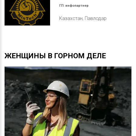
ГП:
инфопартнер
Казахстан, Павлодар
ЖЕНЩИНЫ
В
ГОРНОМ
ДЕЛЕ