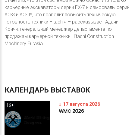
отметить, что этой системой можно оснастить только
карьерные экскаваторы серии EX-7 и самосвалы серий
AC-3 и AC-II*, что позволит повысить техническую
готовность техники Hitachi», – рассказывает Адачи
Коичи, генеральный менеджер департамента по
продажам карьерной техники Hitachi Construction
Machinery Eurasia.
КАЛЕНДАРЬ
ВЫСТАВОК
17 августа 2026
16+
WMC
2026