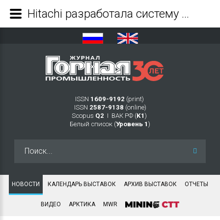
Hitachi разработала систему ConSite Mine для более эффективного управления парком горной техники - Журнал Горная промышленность
ISSN
1609-9192
(print)
ISSN
2587-9138
(online)
Scopus
Q2
Ι ВАК РФ (
K1
)
Белый список (
Уровень 1
)
Искать...
НОВОСТИ
КАЛЕНДАРЬ ВЫСТАВОК
АРХИВ ВЫСТАВОК
ОТЧЕТЫ
ВИДЕО
АРКТИКА
MWR