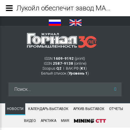
Лукойл обеспечит завод MAN в Нюрнберге моторными маслами для дизельных двигателей - Журнал Горная промышленность
ISSN
1609-9192
(print)
ISSN
2587-9138
(online)
Scopus
Q2
Ι ВАК РФ (
K1
)
Белый список (
Уровень 1
)
Искать...
НОВОСТИ
КАЛЕНДАРЬ ВЫСТАВОК
АРХИВ ВЫСТАВОК
ОТЧЕТЫ
ВИДЕО
АРКТИКА
MWR