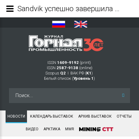
Sandvik успешно завершила восстановительный ремонт шахтного погрузчика LH409E для ЧАО «Запорожский железорудный комбинат» - Журнал Горная промышленность
ISSN
1609-9192
(print)
ISSN
2587-9138
(online)
Scopus
Q2
Ι ВАК РФ (
K1
)
Белый список (
Уровень 1
)
Искать...
НОВОСТИ
КАЛЕНДАРЬ ВЫСТАВОК
АРХИВ ВЫСТАВОК
ОТЧЕТЫ
ВИДЕО
АРКТИКА
MWR