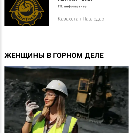
ГП:
инфопартнер
Казахстан, Павлодар
ЖЕНЩИНЫ
В
ГОРНОМ
ДЕЛЕ