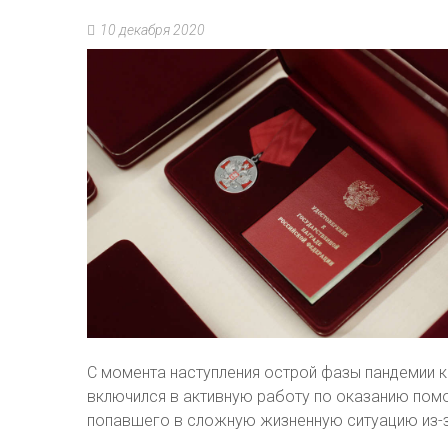
10 декабря 2020
С момента наступления острой фазы пандемии 
включился в активную работу по оказанию пом
попавшего в сложную жизненную ситуацию из-з