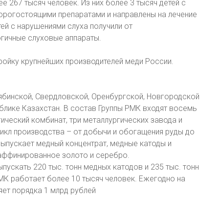
 267 тысяч человек. Из них более 3 тысяч детей с
орогостоящими препаратами и направлены на лечение
ей с нарушениями слуха получили от
гичные слуховые аппараты.
тройку крупнейших производителей меди России.
ябинской, Свердловской, Оренбургской, Новгородской
ублике Казахстан. В состав Группы РМК входят восемь
ческий комбинат, три металлургических завода и
икл производства – от добычи и обогащения руды до
выпускает медный концентрат, медные катоды и
 аффинированное золото и серебро.
скать 220 тыс. тонн медных катодов и 235 тыс. тонн
РМК работает более 10 тысяч человек. Ежегодно на
ет порядка 1 млрд рублей