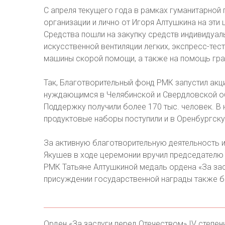
С апреля текущего года в рамках гуманитарной
организации и лично от Игоря Алтушкина на эти 
Средства пошли на закупку средств индивидуал
искусственной вентиляции легких, экспресс-те
машины скорой помощи, а также на помощь гр
Так, Благотворительный фонд РМК запустил а
нуждающимся в Челябинской и Свердловской о
Поддержку получили более 170 тыс. человек. В
продуктовые наборы поступили и в Оренбургск
За активную благотворительную деятельность 
Якушев в ходе церемонии вручил председателю
РМК Татьяне Алтушкиной медаль ордена «За засл
присуждении государственной награды также 
Орден «За заслуги перед Отечеством» IV степен