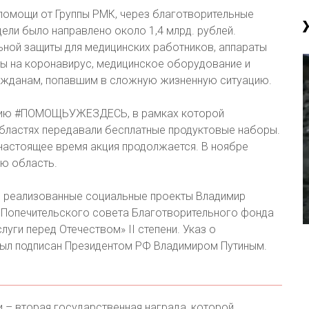
 помощи от Группы РМК, через благотворительные
цели было направлено около 1,4 млрд. рублей.
ьной защиты для медицинских работников, аппараты
сты на коронавирус, медицинское оборудование и
ажданам, попавшим в сложную жизненную ситуацию.
кцию #ПОМОЩЬУЖЕЗДЕСЬ, в рамках которой
бластях передавали бесплатные продуктовые наборы.
 настоящее время акция продолжается. В ноябре
ую область.
и реализованные социальные проекты Владимир
 Попечительского совета Благотворительного фонда
уги перед Отечеством» II степени. Указ о
был подписан Президентом РФ Владимиром Путиным.
и – вторая государственная награда, которой