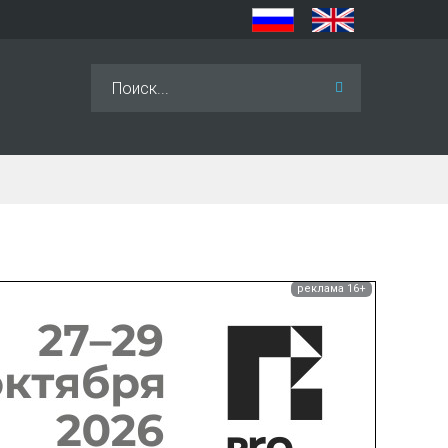
Искать...
реклама 16+