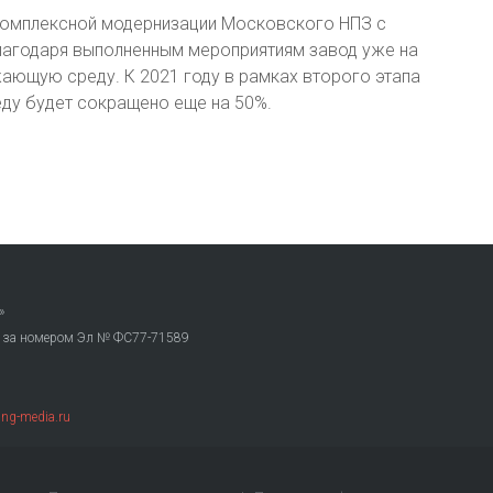
 комплексной модернизации Московского НПЗ с
лагодаря выполненным мероприятиям завод уже на
ающую среду. К 2021 году в рамках второго этапа
ду будет сокращено еще на 50%.
»
. за номером Эл № ФС77-71589
ng-media.ru