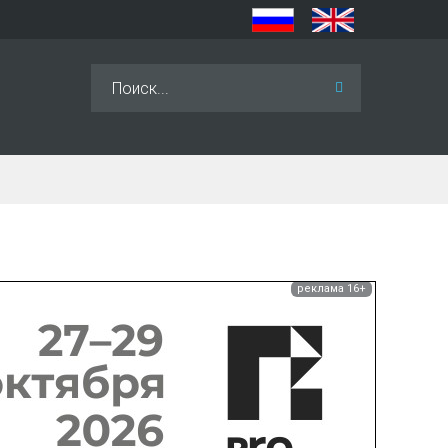
Искать...
реклама 16+