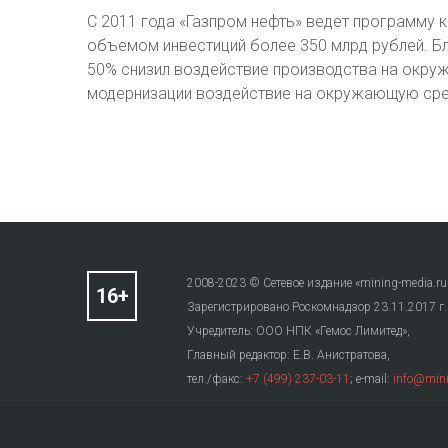
С 2011 года «Газпром нефть» ведет программу
объемом инвестиций более 350 млрд рублей. Б
50% снизил воздействие производства на окруж
модернизации воздействие на окружающую сре
2008-2023 © Сетевое издание «mining-media.ru
Зарегистрировано Роскомнадзор 23.11.2017 г
Учредитель: ООО НПК «Гемос Лимитед»,
Главный редактор: Е.В. Анистратова,
тел./факс:
+7 (499) 237-03-11
; e-mail:
info@mini