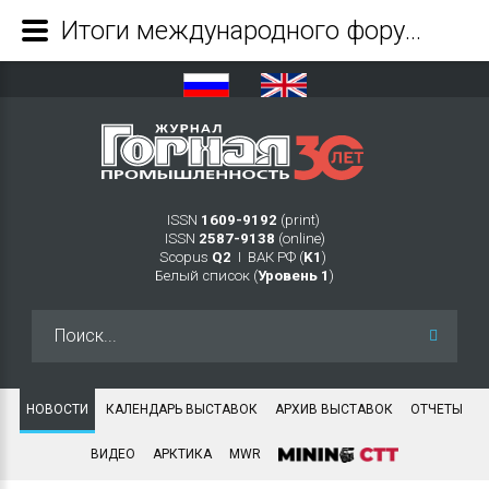
Итоги международного форума и выставки «Безопасность и охрана труда» (БИОТ 2020) - Журнал Горная промышленность
ISSN
1609-9192
(print)
ISSN
2587-9138
(online)
Scopus
Q2
Ι ВАК РФ (
K1
)
Белый список (
Уровень 1
)
Искать...
НОВОСТИ
КАЛЕНДАРЬ ВЫСТАВОК
АРХИВ ВЫСТАВОК
ОТЧЕТЫ
ВИДЕО
АРКТИКА
MWR