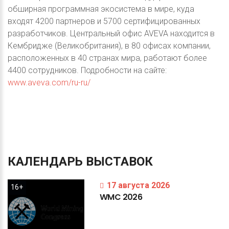
обширная программная экосистема в мире, куда
входят 4200 партнеров и 5700 сертифицированных
разработчиков. Центральный офис AVEVA находится в
Кембридже (Великобритания), в 80 офисах компании,
расположенных в 40 странах мира, работают более
4400 сотрудников. Подробности на сайте:
www.aveva.com/ru-ru/
КАЛЕНДАРЬ
ВЫСТАВОК
17 августа 2026
16+
WMC
2026