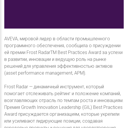
AVEVA, мировой лидер в области промышленного
программного обеспечения, сообщила о присуждении
ей премии Frost RadarTM Best Practices Award за успехи
в развитии, инновации и ведущую роль на рынке
решений для управления эффективностью активов
(asset performance management, APM).
Frost Radar — динамичный инструмент, который
помогает отслеживать рейтинг и положение компаний,
возглавляющих отрасль по темпам роста и инновациям.
Премия Growth Innovation Leadership (GIL) Best Practices
Award присуждается организациям, которые укрепили
или усиливают лидирующие позиции, создавая
передовые продукты и решения для удовлетворения