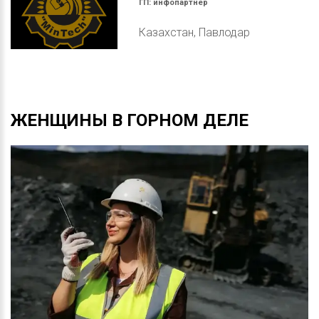
ГП:
инфопартнер
Казахстан, Павлодар
ЖЕНЩИНЫ
В
ГОРНОМ
ДЕЛЕ