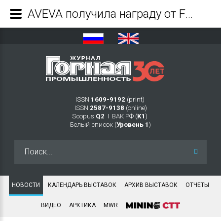
AVEVA получила награду от Frost & Sullivan за достижения в сфере управления эффективностью активов - Журнал Горная промышленность
ISSN
1609-9192
(print)
ISSN
2587-9138
(online)
Scopus
Q2
Ι ВАК РФ (
K1
)
Белый список (
Уровень 1
)
Искать...
НОВОСТИ
КАЛЕНДАРЬ ВЫСТАВОК
АРХИВ ВЫСТАВОК
ОТЧЕТЫ
ВИДЕО
АРКТИКА
MWR