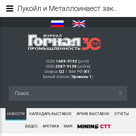
Лукойл и Металлоинвест заключили соглашение о сотрудничестве - Журнал Горная промышленность
ISSN
1609-9192
(print)
ISSN
2587-9138
(online)
Scopus
Q2
Ι ВАК РФ (
K1
)
Белый список (
Уровень 1
)
Искать...
НОВОСТИ
КАЛЕНДАРЬ ВЫСТАВОК
АРХИВ ВЫСТАВОК
ОТЧЕТЫ
ВИДЕО
АРКТИКА
MWR