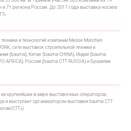
 55 000 кв. м. Приняли участие 603 компании из 19
н и 71 региона России. До 2017 года выставка носила
TT».
техники и технологий компании Messe München.
RK, сети выставок строительной техники и
нии (bauma), Китае (bauma CHINA), Индии (bauma
 AFRICA), России (bauma CTT RUSSIA) и Бразилии
 из крупнейших в мире выставочных операторов,
ода и выступает организатором выставки bauma CTT
огии/СТТ»).