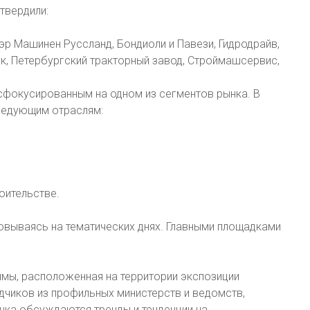
твердили:
ауэр Машинен Руссланд, Бондиоли и Павези, Гидродрайв,
ик, Петербургский тракторный завод, Строймашсервис,
сфокусированным на одном из сегментов рынка. В
следующим отраслям:
оительстве.
вываясь на тематических днях. Главными площадками
мы, расположенная на территории экспозиции
адчиков из профильных министерств и ведомств,
нка обсуждаются тренды и тенденции на