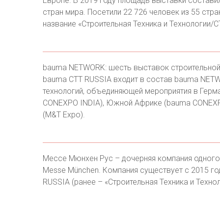
Европе. В 2019 году площадь выставки составила
стран мира. Посетили 22 726 человек из 55 стра
название «Строительная Техника и Технологии/C
bauma NETWORK: шесть выставок строительной 
bauma CTT RUSSIA входит в состав bauma NETWO
технологий, объединяющей мероприятия в Герма
CONEXPO INDIA), Южной Африке (bauma CONEXPO
(M&T Expo).
Мессе Мюнхен Рус – дочерняя компания одного
Messe München. Компания существует с 2015 г
RUSSIA (ранее – «Строительная Техника и Технол