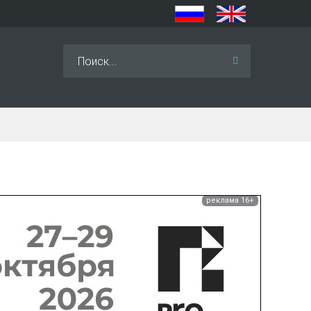
Искать...
реклама 16+