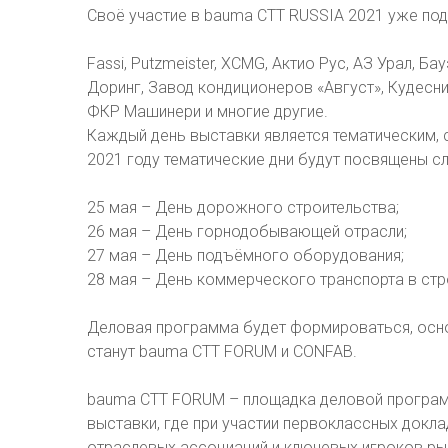
Своё участие в bauma CTT RUSSIA 2021 уже под
Fassi, Putzmeister, XCMG, Актио Рус, АЗ Урал, Б
Доринг, Завод кондиционеров «Август», Кудесн
ФКР Машинери и многие другие.
Каждый день выставки является тематическим, 
2021 году тематические дни будут посвящены 
25 мая – День дорожного строительства;
26 мая – День горнодобывающей отрасли;
27 мая – День подъёмного оборудования;
28 мая – День коммерческого транспорта в стр
Деловая программа будет формироваться, осно
станут bauma CTT FORUM и CONFAB.
bauma CTT FORUM – площадка деловой програм
выставки, где при участии первоклассных докл
отраслевых ассоциаций и ключевых игроков ры