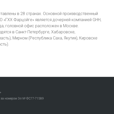
тавлены в 28 странах. Основной производственный
ОО «ГХХ Фарцойге» является дочерней компанией GHH,
ода, головной офис расположен в Москве.
дятся в Санкт-Петербурге, Хабаровске,
сть), Мирном (Республика Саха, Якутия), Кировске
сть).
»
. за номером Эл № ФС77-71589