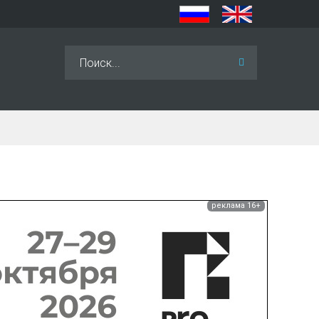
Искать...
реклама 16+