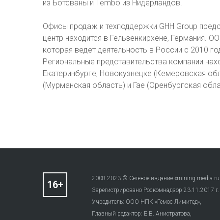
из Ботсваны и Tembo из Нидерландов.
Офисы продаж и техподдержки GHH Group предс
центр находится в Гельзенкирхене, Германия. О
которая ведет деятельность в России с 2010 г
Региональные представительства компании нахо
Екатеринбурге, Новокузнецке (Кемеровская обла
(Мурманская область) и Гае (Оренбургская обла
2008-2023 © Сетевое издание «mining-media.ru
Зарегистрировано Роскомнадзор 23.11.2017 г
Учредитель: ООО НПК «Гемос Лимитед»,
Главный редактор: Е.В. Анистратова,