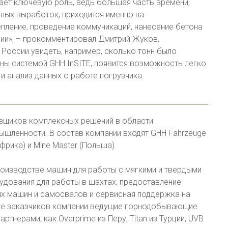
ает ключевую роль, ведь большая часть времени,
ных выработок, приходится именно на
епление, проведение коммуникаций, нанесение бетона
ции», – прокомментировал Дмитрий Жуков,
 России.увидеть, например, сколько тонн было
ны системой GHH InSITE, появится возможность легко
и анализ данных о работе погрузчика.
авщиков комплексных решений в области
шленности. В состав компании входят GHH Fahrzeuge
фрика) и Mine Master (Польша).
роизводстве машин для работы с мягкими и твердыми
удования для работы в шахтах, предоставление
х машин и самосвалов и сервисная поддержка на
сле заказчиков компании ведущие горнодобывающие
ртнерами, как Overprime из Перу, Titan из Турции, UVB