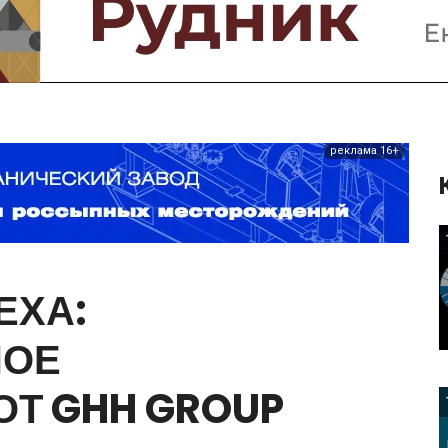
Предприятия и компании
Интервью
Выставки, Конференции
Женщины в горном деле
реклама 16+
ЕХА:
НОЕ
ОТ
GHH
GROUP