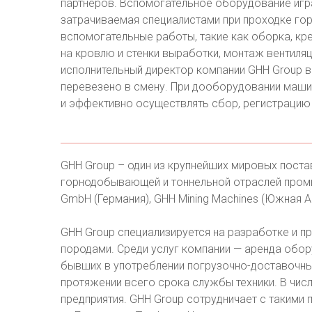
партнёров. Вспомогательное оборудование игр
затрачиваемая специалистами при проходке гор
вспомогательные работы, такие как оборка, кр
на кровлю и стенки выработки, монтаж вентиля
исполнительный директор компании GHH Group в
перевезено в смену. При дооборудовании маши
и эффективно осуществлять сбор, регистрацию 
GHH Group – один из крупнейших мировых пост
горнодобывающей и тоннельной отраслей промы
GmbH (Германия), GHH Mining Machines (Южная А
GHH Group специализируется на разработке и п
породами. Среди услуг компании — аренда обор
бывших в употреблении погрузочно-доставочны
протяжении всего срока службы техники. В чи
предприятия. GHH Group сотрудничает с такими па