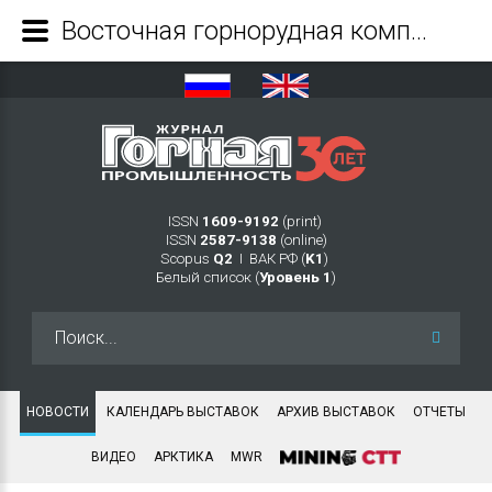
Восточная горнорудная компания развивает прикладные сервисы на базе цифровой платформы - Журнал Горная промышленность
ISSN
1609-9192
(print)
ISSN
2587-9138
(online)
Scopus
Q2
Ι ВАК РФ (
K1
)
Белый список (
Уровень 1
)
Искать...
НОВОСТИ
КАЛЕНДАРЬ ВЫСТАВОК
АРХИВ ВЫСТАВОК
ОТЧЕТЫ
ВИДЕО
АРКТИКА
MWR