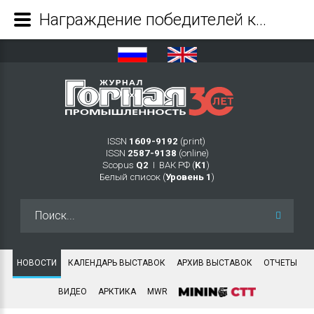
Награждение победителей конкурса цифровых проектов горнодобывающих предприятий состоится в первый день выставки MiningWorld Russia - Журнал Горная промышленность
ISSN
1609-9192
(print)
ISSN
2587-9138
(online)
Scopus
Q2
Ι ВАК РФ (
K1
)
Белый список (
Уровень 1
)
Искать...
НОВОСТИ
КАЛЕНДАРЬ ВЫСТАВОК
АРХИВ ВЫСТАВОК
ОТЧЕТЫ
ВИДЕО
АРКТИКА
MWR