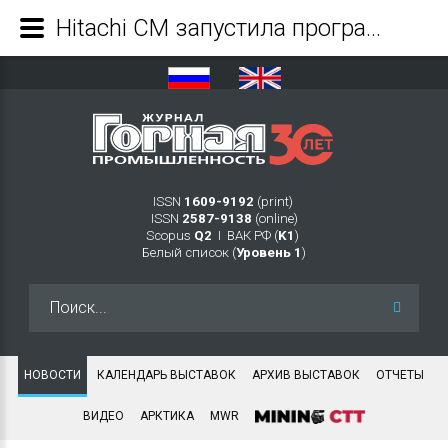
Hitachi CM запустила программу по восстановлению компонентов техники на заводе в Японии - Журнал Горная промышленность
ISSN
1609-9192
(print)
ISSN
2587-9138
(online)
Scopus
Q2
Ι ВАК РФ (
K1
)
Белый список (
Уровень 1
)
Искать...
НОВОСТИ
КАЛЕНДАРЬ ВЫСТАВОК
АРХИВ ВЫСТАВОК
ОТЧЕТЫ
ВИДЕО
АРКТИКА
MWR