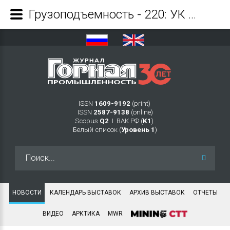
Грузоподъемность - 220: УК «Кузбассразрезуголь» обновляет автопарк - Журнал Горная промышленность
ISSN
1609-9192
(print)
ISSN
2587-9138
(online)
Scopus
Q2
Ι ВАК РФ (
K1
)
Белый список (
Уровень 1
)
Искать...
НОВОСТИ
КАЛЕНДАРЬ ВЫСТАВОК
АРХИВ ВЫСТАВОК
ОТЧЕТЫ
ВИДЕО
АРКТИКА
MWR