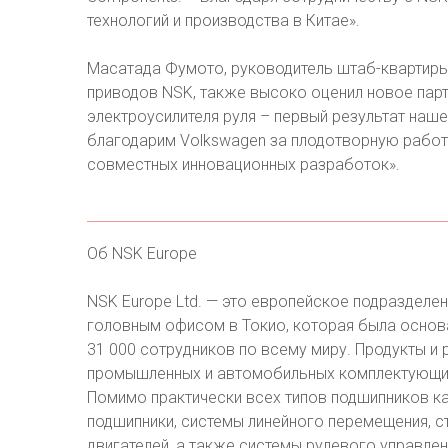
технологий и производства в Китае».
Масатада Фумото, руководитель штаб-квартиры
приводов NSK, также высоко оценил новое пар
электроусилителя руля – первый результат наш
благодарим Volkswagen за плодотворную работ
совместных инновационных разработок».
Об NSK Europe
NSK Europe Ltd. — это европейское подразделе
головным офисом в Токио, которая была основа
31 000 сотрудников по всему миру. Продукты и
промышленных и автомобильных комплектующих,
Помимо практически всех типов подшипников ка
подшипники, системы линейного перемещения, ст
двигателей, а также системы рулевого управле