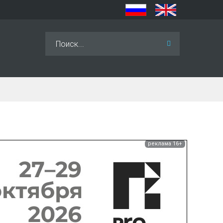
Искать...
реклама 16+