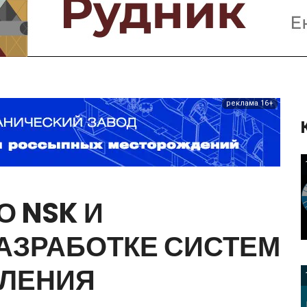
Предприятия и компании
Интервью
Выставки, Конференции
Женщины в горном деле
реклама 16+
О
NSK
И
АЗРАБОТКЕ
СИСТЕМ
ВЛЕНИЯ