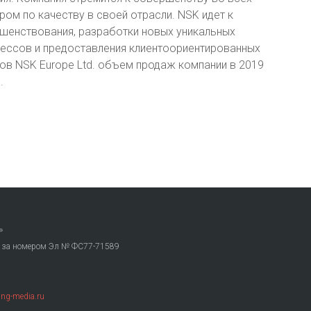
ром по качеству в своей отрасли. NSK идет к
ршенствования, разработки новых уникальных
цессов и предоставления клиентоориентированных
ков NSK Europe Ltd. объем продаж компании в 2019
.
»
. за номером Эл № ФС77-71589
ng-media.ru