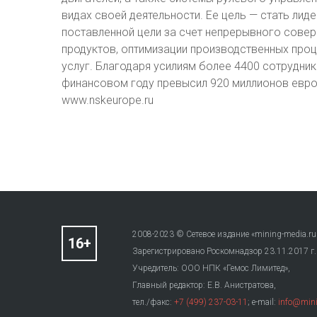
видах своей деятельности. Ее цель — стать лиде
поставленной цели за счет непрерывного сове
продуктов, оптимизации производственных про
услуг. Благодаря усилиям более 4400 сотрудни
финансовом году превысил 920 миллионов евро
www.nskeurope.ru
2008-2023 © Сетевое издание «mining-media.ru
Зарегистрировано Роскомнадзор 23.11.2017 г
Учредитель: ООО НПК «Гемос Лимитед»,
Главный редактор: Е.В. Анистратова,
тел./факс:
+7 (499) 237-03-11
; e-mail:
info@mini