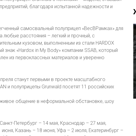
предприятий, благодаря испытанной надежности и
легченный самосвальный полуприцеп «ВесВРамках» для
 любые расстояния – легкий и прочный, с
ительным кузовом, выполненным из стали HARDOX
й знак «Hardox in My Body» компании SSAB, который
лен из первоклассных материалов и уверенно
апреля станут первыми в проекте масштабного
MAN и полуприцепы Grunwald посетят 11 российских
 живое общение в неформальной обстановке, шоу
анкт-Петербург – 14 мая, Краснодар – 27 мая,
июня, Казань – 18 июня, Уфа – 2 июля, Екатеринбург –