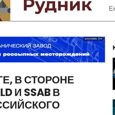
Предприятия и компании
Интервью
Выставки, Конференции
Женщины в горном деле
реклама 16+
Е,
В
СТОРОНЕ
LD
И
SSAB
В
ССИЙСКОГО