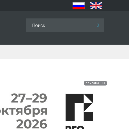
Искать...
реклама 16+