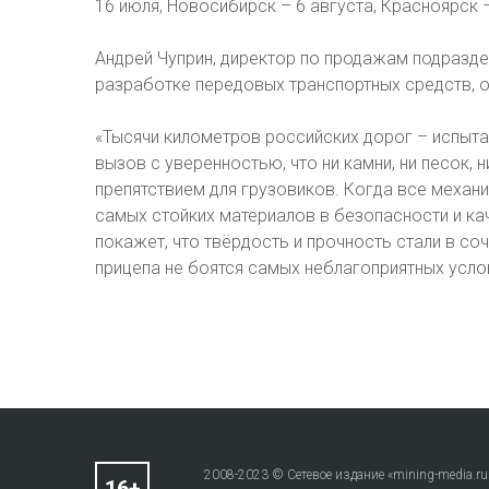
16 июля, Новосибирск – 6 августа, Красноярск –
Андрей Чуприн, директор по продажам подразделе
разработке передовых транспортных средств, о
«Тысячи километров российских дорог – испытан
вызов с уверенностью, что ни камни, ни песок, 
препятствием для грузовиков. Когда все механ
самых стойких материалов в безопасности и ка
покажет, что твёрдость и прочность стали в со
прицепа не боятся самых неблагоприятных усло
2008-2023 © Сетевое издание «mining-media.ru