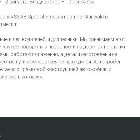
 12 августа, Владивосток – 10 сентября.
ния SSAB Special Steels и партнёр Grunwald в
тметил:
ие и для водителей, и для техники. Мы принимаем этот
ни крутые повороты и неровности на дорогах не станут
измы работают слаженно, а детали изготовлены из
честве пути сомневаться не приходится. Автопробег
четании с грамотной конструкцией автомобиля и
вий эксплуатации».
»