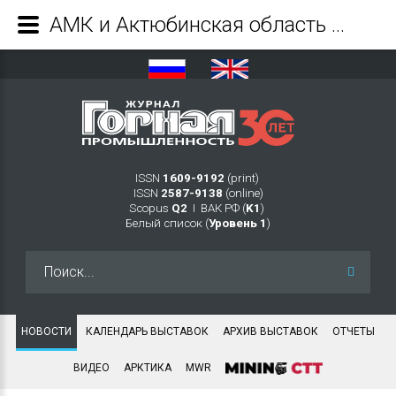
АМК и Актюбинская область Казахстана подписали меморандум о сотрудничестве - Журнал Горная промышленность
ISSN
1609-9192
(print)
ISSN
2587-9138
(online)
Scopus
Q2
Ι ВАК РФ (
K1
)
Белый список (
Уровень 1
)
Искать...
НОВОСТИ
КАЛЕНДАРЬ ВЫСТАВОК
АРХИВ ВЫСТАВОК
ОТЧЕТЫ
ВИДЕО
АРКТИКА
MWR