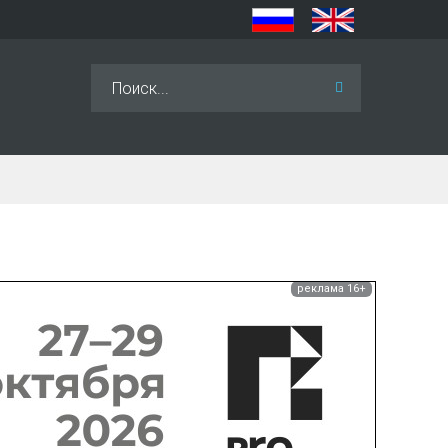
Искать...
реклама 16+