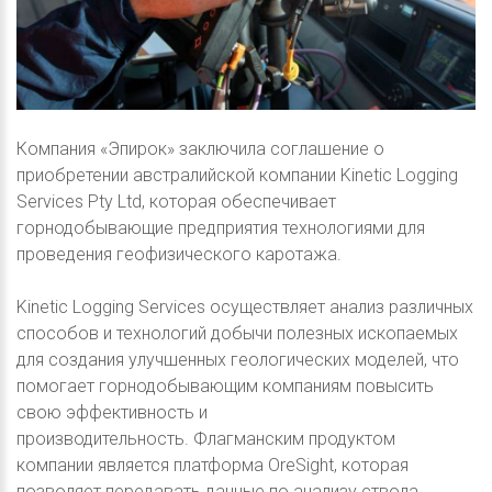
Компания «Эпирок» заключила соглашение о
приобретении австралийской компании Kinetic Logging
Services Pty Ltd, которая обеспечивает
горнодобывающие предприятия технологиями для
проведения геофизического каротажа.
Kinetic Logging Services осуществляет анализ различных
способов и технологий добычи полезных ископаемых
для создания улучшенных геологических моделей, что
помогает горнодобывающим компаниям повысить
свою эффективность и
производительность. Флагманским продуктом
компании является платформа OreSight, которая
позволяет передавать данные по анализу ствола