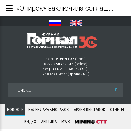
«Эпирок» заключила соглашение о приобретении австралийского производителя каротажного оборудования - Журнал Горная промышленность
ISSN
1609-9192
(print)
ISSN
2587-9138
(online)
Scopus
Q2
Ι ВАК РФ (
K1
)
Белый список (
Уровень 1
)
Искать...
НОВОСТИ
КАЛЕНДАРЬ ВЫСТАВОК
АРХИВ ВЫСТАВОК
ОТЧЕТЫ
ВИДЕО
АРКТИКА
MWR