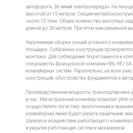
автодороги, 26 линий электропередач. На теку
высотой от 15 метров. Секции металлоконструк
около 10 тонн. Общее количество высотных над
длиной до 20 метров. При этом максимальная в
Укрупненная сборка секций угольного конвейе
площадке. Собранные конструкции проверяются
монтажа. Для соблюдения техрегламента и кон
специалисты французской компании RBL-REI SA,
конвейерных систем. Параллельно, на всех уча
конструкций, обустройству фундаментов и авто
Производственная мощность транспортировки у
в час. Магистральный конвейер позволит уйти о
осуществлять логистику экологичным и признан
конвейерная линия будет укрыта защитными эк
Шумовое воздействие работающего конвейера б
и укрытия работающих систем и механизмов.