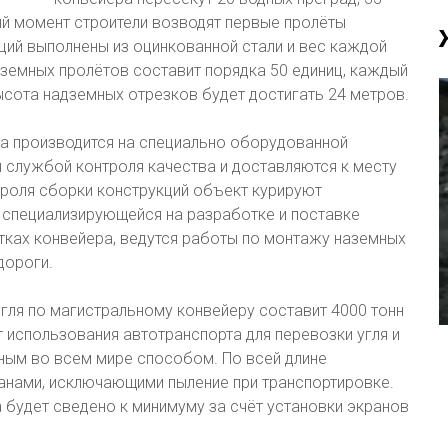
щий момент строители возводят первые пролёты
ций выполнены из оцинкованной стали и вес каждой
земных пролётов составит порядка 50 единиц, каждый
ысота надземных отрезков будет достигать 24 метров.
ра производится на специально оборудованной
 службой контроля качества и доставляются к месту
троля сборки конструкций объект курируют
 специализирующейся на разработке и поставке
стках конвейера, ведутся работы по монтажу наземных
дороги.
гля по магистральному конвейеру составит 4000 тонн
т использования автотранспорта для перевозки угля и
ным во всем мире способом. По всей длине
ранами, исключающими пыление при транспортировке.
удет сведено к минимуму за счёт установки экранов