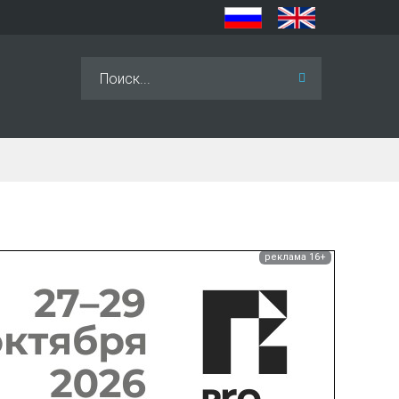
Искать...
реклама 16+