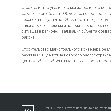
Строительство угольного магистрального конве
Сахалинской области. Объем транспортировки угл
перспективе достигнет 20 млн тонн в год. Повы
налоговых отчислений и положительно повлияе
ситуации в регионе. Реализация объекта созда
районе.
Строительство магистрального конвейера реал
режима СПВ, действие которого распространяет
данным общий объем инвестиций в проект соста
2008-2023 © Сетевое издание «mining-media.ru