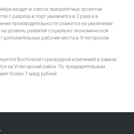
йера входит в список приоритетных проектов
я с разреза в порт увеличится в 2 раза и в
шение производительности скажется на увеличении
т на уровень развития социально-экономической
ст дополнительные рабочие места в Углегорском
изуется Восточной горнорудной компанией в рамках
ся на Углегорский район. По предварительным
вит более 7 млрд рублей.
»