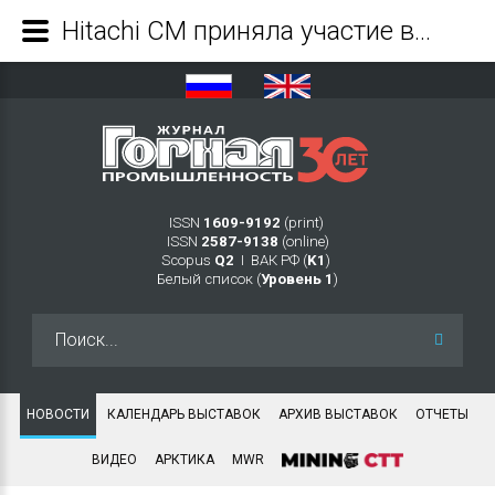
Hitachi CM приняла участие в выставке «Уголь России и Майнинг 2021» - Журнал Горная промышленность
ISSN
1609-9192
(print)
ISSN
2587-9138
(online)
Scopus
Q2
Ι ВАК РФ (
K1
)
Белый список (
Уровень 1
)
Искать...
НОВОСТИ
КАЛЕНДАРЬ ВЫСТАВОК
АРХИВ ВЫСТАВОК
ОТЧЕТЫ
ВИДЕО
АРКТИКА
MWR