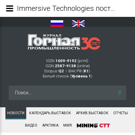
Immersive Technologies поставляет компании Rio Tinto решение для обучения работе с автономными системами в рамках проекта Гудай-Дарри - Журнал Горная промышленность
ISSN
1609-9192
(print)
ISSN
2587-9138
(online)
Scopus
Q2
Ι ВАК РФ (
K1
)
Белый список (
Уровень 1
)
Искать...
НОВОСТИ
КАЛЕНДАРЬ ВЫСТАВОК
АРХИВ ВЫСТАВОК
ОТЧЕТЫ
ВИДЕО
АРКТИКА
MWR