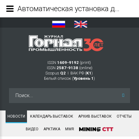
Автоматическая установка для глубокого бурения PM 2.3 от GHH Group - Журнал Горная промышленность
ISSN
1609-9192
(print)
ISSN
2587-9138
(online)
Scopus
Q2
Ι ВАК РФ (
K1
)
Белый список (
Уровень 1
)
Искать...
НОВОСТИ
КАЛЕНДАРЬ ВЫСТАВОК
АРХИВ ВЫСТАВОК
ОТЧЕТЫ
ВИДЕО
АРКТИКА
MWR