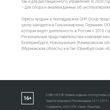
так и для дистанционного управления. В 2020 го
– для сбора и анализа данных об эксплуатируем
Офисы продаж и техподдержки GHH Group предс
центр находится в Гельзенкирхене, Германия. О
которая ведет деятельность в России с 2010 г
Региональные представительства компании нахо
Екатеринбурге, Новокузнецке (Кемеровская обла
(Мурманская область) и в Гае (Оренбургская об
2008-2023 © Сетевое издание «mining-media.ru
Зарегистрировано Роскомнадзор 23.11.2017 г
Учредитель: ООО НПК «Гемос Лимитед»,