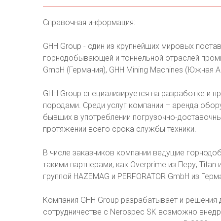
Справочная информация:
GHH Group - один из крупнейших мировых пост
горнодобывающей и тоннельной отраслей промы
GmbH (Германия), GHH Mining Machines (Южная А
GHH Group специализируется на разработке и п
породами. Среди услуг компании – аренда обор
бывших в употреблении погрузочно-доставочны
протяжении всего срока службы техники.
В числе заказчиков компании ведущие горнодо
такими партнерами, как Overprime из Перу, Titan
группой HAZEMAG и PERFORATOR GmbH из Герма
Компания GHH Group разрабатывает и решения 
сотрудничестве с Nerospec SK возможно внедре