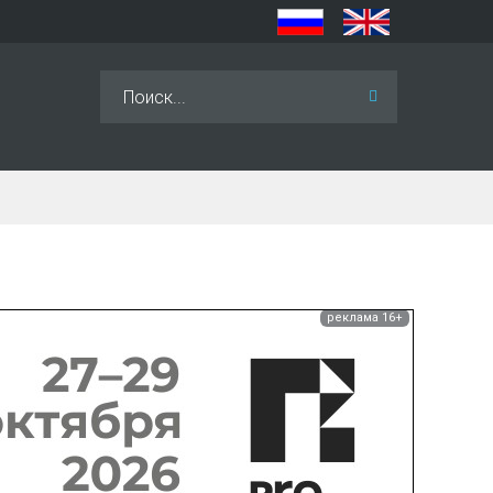
Искать...
реклама 16+