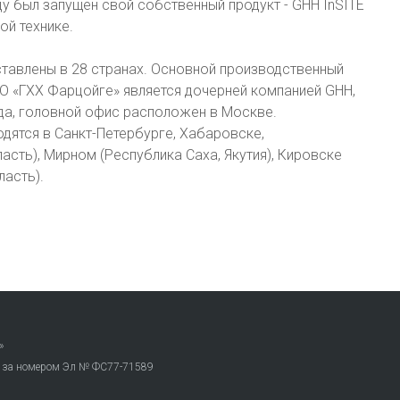
ду был запущен свой собственный продукт - GHH InSITE
ой технике.
тавлены в 28 странах. Основной производственный
ОО «ГХХ Фарцойге» является дочерней компанией GHH,
ода, головной офис расположен в Москве.
дятся в Санкт-Петербурге, Хабаровске,
сть), Мирном (Республика Саха, Якутия), Кировске
ласть).
»
. за номером Эл № ФС77-71589