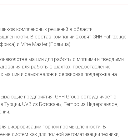
авщиков комплексных решений в области
шленности. В состав компании входят GHH Fahrzeuge
фрика) и Mine Master (Польша).
роизводстве машин для работы с мягкими и твердыми
удования для работы в шахтах, предоставление
х машин и самосвалов и сервисная поддержка на
бывающие предприятия. GHH Group сотрудничает с
 из Турции, UVB из Ботсваны, Tembo из Нидерландов,
нии.
для цифровизации горной промышленности. В
ние систем как для полной автоматизации техники,