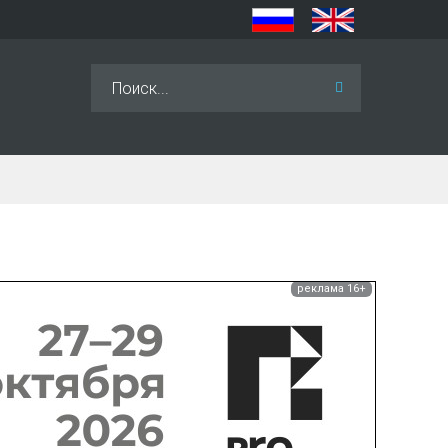
Искать...
реклама 16+