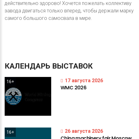
действительно здорово! Хочется пожелать коллективу
завода двигаться только вперед, чтобы держали марку
самого большого самосвала в мире.
КАЛЕНДАРЬ
ВЫСТАВОК
17 августа 2026
16+
WMC
2026
26 августа 2026
16+
China
machinery
fair
Moscow