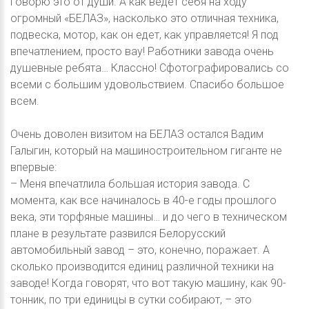
Говорю это от души. А как ведет себя на ходу
огромный «БЕЛАЗ», насколько это отличная техника,
подвеска, мотор, как он едет, как управляется! Я под
впечатлением, просто вау! Работники завода очень
душевные ребята… Классно! Сфотографировались со
всеми с большим удовольствием. Спасибо большое
всем.
Очень доволен визитом на БЕЛАЗ остался Вадим
Галыгин, который на машиностроительном гиганте не
впервые:
– Меня впечатлила большая история завода. С
момента, как все начиналось в 40-е годы прошлого
века, эти торфяные машины… и до чего в техническом
плане в результате развился Белорусский
автомобильный завод – это, конечно, поражает. А
сколько производится единиц различной техники на
заводе! Когда говорят, что вот такую машину, как 90-
тонник, по три единицы в сутки собирают, – это