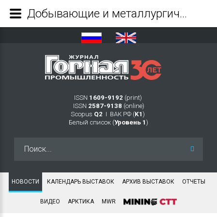
Добывающие и металлургические компании уделяют больше внимания устойчивому развитию - Журнал Горная промышленность
ISSN
1609-9192
(print)
ISSN
2587-9138
(online)
Scopus
Q2
Ι ВАК РФ (
K1
)
Белый список (
Уровень 1
)
Искать...
НОВОСТИ
КАЛЕНДАРЬ ВЫСТАВОК
АРХИВ ВЫСТАВОК
ОТЧЕТЫ
ВИДЕО
АРКТИКА
MWR