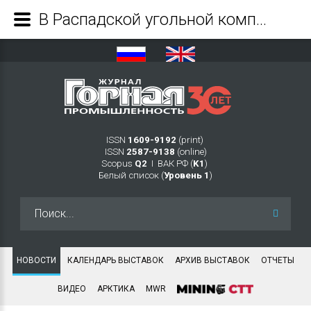
В Распадской угольной компании состоялось региональное совещание угольщиков Кузбасса по вопросам экологической безопасности - Журнал Горная промышленность
ISSN
1609-9192
(print)
ISSN
2587-9138
(online)
Scopus
Q2
Ι ВАК РФ (
K1
)
Белый список (
Уровень 1
)
Искать...
НОВОСТИ
КАЛЕНДАРЬ ВЫСТАВОК
АРХИВ ВЫСТАВОК
ОТЧЕТЫ
ВИДЕО
АРКТИКА
MWR