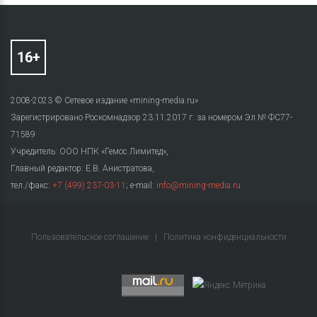
2008-2023 © Сетевое издание «mining-media.ru»
Зарегистрировано Роскомнадзор 23.11.2017 г. за номером Эл № ФС77-
71589
Учредитель: ООО НПК «Гемос Лимитед»,
Главный редактор: Е.В. Анистратова,
тел./факс:
+7 (499) 237-03-11
; e-mail:
info@mining-media.ru
Пользовательское соглашение
|
Политика конфиденциальности