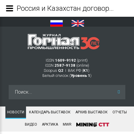
Россия и Казахстан договорились о разработке Тарутинского месторождения меди - Журнал Горная промышленность
ISSN
1609-9192
(print)
ISSN
2587-9138
(online)
Scopus
Q2
Ι ВАК РФ (
K1
)
Белый список (
Уровень 1
)
Искать...
НОВОСТИ
КАЛЕНДАРЬ ВЫСТАВОК
АРХИВ ВЫСТАВОК
ОТЧЕТЫ
ВИДЕО
АРКТИКА
MWR