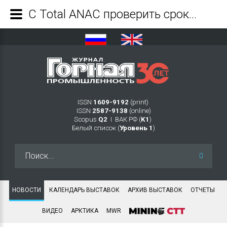
С Total ANAC проверить срок службы своего автомобиля сможет каждый водитель - Журнал Горная промышленность
ISSN
1609-9192
(print)
ISSN
2587-9138
(online)
Scopus
Q2
Ι ВАК РФ (
K1
)
Белый список (
Уровень 1
)
Искать...
НОВОСТИ
КАЛЕНДАРЬ ВЫСТАВОК
АРХИВ ВЫСТАВОК
ОТЧЕТЫ
ВИДЕО
АРКТИКА
MWR