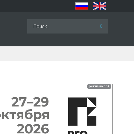
Искать...
реклама 16+