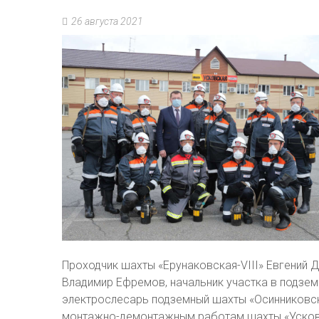
26 августа 2021
Проходчик шахты «Ерунаковская-VIII» Евгений 
Владимир Ефремов, начальник участка в подзем
электрослесарь подземный шахты «Осинниковск
монтажно-демонтажным работам шахты «Усков