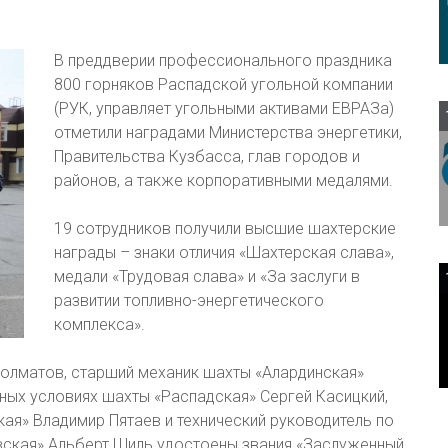
В преддверии профессионального праздника
800 горняков Распадской угольной компании
(РУК, управляет угольными активами ЕВРАЗа)
отметили наградами Министерства энергетики,
Правительства Кузбасса, глав городов и
районов, а также корпоративными медалями.
19 сотрудников получили высшие шахтерские
награды – знаки отличия «Шахтерская слава»,
медали «Трудовая слава» и «За заслуги в
развитии топливно-энергетического
комплекса».
Долматов, старший механик шахты «Алардинская»
ных условиях шахты «Распадская» Сергей Касицкий,
ая» Владимир Пятаев и технический руководитель по
ская» Альберт Шиль удостоены звания «Заслуженный