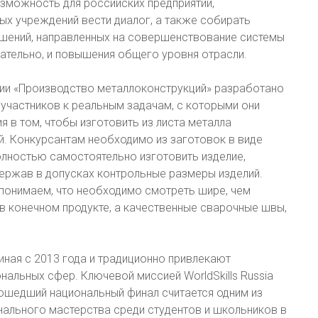
озможность для российских предприятий,
ых учреждений вести диалог, а также собирать
шений, направленных на совершенствование системы
ательно, и повышения общего уровня отрасли.
ции «Производство металлоконструкций» разработано
участников к реальным задачам, с которыми они
я в том, чтобы изготовить из листа металла
й. Конкурсантам необходимо из заготовок в виде
олностью самостоятельно изготовить изделие,
держав в допусках контрольные размеры изделий.
ы понимаем, что необходимо смотреть шире, чем
 в конечном продукте, а качественные сварочные швы,
чиная с 2013 года и традиционно привлекают
альных сфер. Ключевой миссией WorldSkills Russia
рошедший национальный финал считается одним из
льного мастерства среди студентов и школьников в