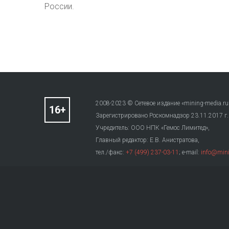
России.
2008-2023 © Сетевое издание «mining-media.ru
Зарегистрировано Роскомнадзор 23.11.2017 г
Учредитель: ООО НПК «Гемос Лимитед»,
Главный редактор: Е.В. Анистратова,
тел./факс:
+7 (499) 237-03-11
; e-mail:
info@mini