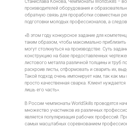
Станислава Конова, Чемпионаты WorldSkills – в
производителей оборудования и образовательн
обратную связь для проработки совместных ре
подготовки молодых профессионалов, а следов
«В этом году конкурсное задание для компетен
таким образом, чтобы максимально приблизить 
могут столкнуться на производстве. Суть задани
конструкцию на базе предоставленных чертеже
листового металла различной толщины и труб п
раскроив листы, отформовать и сварить их, вы
Такой подход очень импонирует нам, так как м
просто качественная сварка. Клиент нуждается
лишь его часть».
В России чемпионаты WorldSkills проводятся на
множество участников из различных профессион
является популяризация рабочих профессий. П
самых масштабных соревнованием профессиона