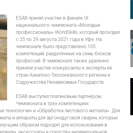
ESAB принял участие в финале IX
национального чемпионата «Молодые
профессионалы» WorldSkills, который проходил
с 25 по 29 августа 2021 года в Уфе. На
чемпионате было представлено 105
компетенций, разделённые на семь блоков
профессий. В чемпионате также удаленно
приняли участие конкурсанты и эксперты из
стран Азиатско-Тихоокеанского региона и
Содружества Независимых Государств.
ESAB выступил платиновым партнёром
Чемпионата в трех компетенциях:
е технологии» и «Обработка листового металла». Для
маты и аппараты для аргонодуговой сварки, которые
аилучшим образом подходят для использования в
ериалы, аксессуары и средства индивидуальной