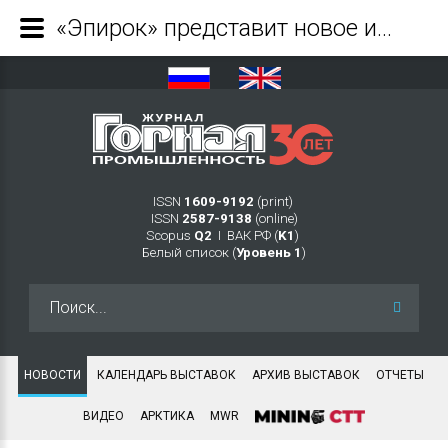
«Эпирок» представит новое и усовершенствованное оборудование на выставке MINExpo International 2021 - Журнал Горная промышленность
ISSN
1609-9192
(print)
ISSN
2587-9138
(online)
Scopus
Q2
Ι ВАК РФ (
K1
)
Белый список (
Уровень 1
)
Искать...
НОВОСТИ
КАЛЕНДАРЬ ВЫСТАВОК
АРХИВ ВЫСТАВОК
ОТЧЕТЫ
ВИДЕО
АРКТИКА
MWR