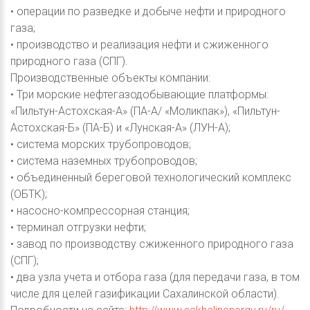
• операции по разведке и добыче нефти и природного
газа;
• производство и реализация нефти и сжиженного
природного газа (СПГ).
Производственные объекты компании:
• Три морские нефтегазодобывающие платформы:
«Пильтун-Астохская-А» (ПА-А/ «Моликпак»), «Пильтун-
Астохская-Б» (ПА-Б) и «Лунская-А» (ЛУН-А);
• система морских трубопроводов;
• система наземных трубопроводов;
• объединенный береговой технологический комплекс
(ОБТК);
• насосно-компрессорная станция;
• терминал отгрузки нефти;
• завод по производству сжиженного природного газа
(СПГ);
• два узла учета и отбора газа (для передачи газа, в том
числе для целей газификации Сахалинской области).