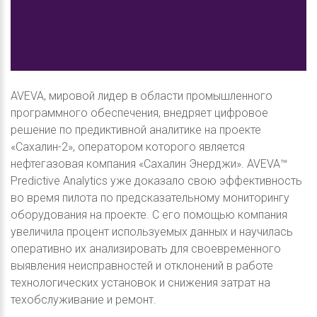
AVEVA, мировой лидер в области промышленного
программного обеспечения, внедряет цифровое
решение по предиктивной аналитике на проекте
«Сахалин-2», оператором которого является
нефтегазовая компания «Сахалин Энерджи». AVEVA™
Predictive Analytics уже доказало свою эффективность
во время пилота по предсказательному мониторингу
оборудования на проекте. С его помощью компания
увеличила процент используемых данных и научилась
оперативно их анализировать для своевременного
выявления неисправностей и отклонений в работе
технологических установок и снижения затрат на
техобслуживание и ремонт.