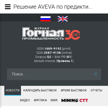
Решение AVEVA по предиктивной аналитике повысит надежность технологического оборудования на проекте «Сахалин-2» - Журнал Горная промышленность
ISSN
1609-9192
(print)
ISSN
2587-9138
(online)
Scopus
Q2
Ι ВАК РФ (
K1
)
Белый список (
Уровень 1
)
Искать...
НОВОСТИ
КАЛЕНДАРЬ ВЫСТАВОК
АРХИВ ВЫСТАВОК
ОТЧЕТЫ
ВИДЕО
АРКТИКА
MWR