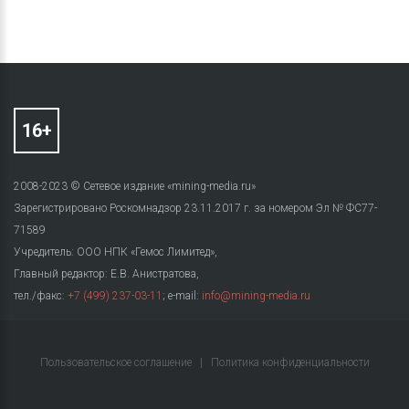
2008-2023 © Сетевое издание «mining-media.ru»
Зарегистрировано Роскомнадзор 23.11.2017 г. за номером Эл № ФС77-
71589
Учредитель: ООО НПК «Гемос Лимитед»,
Главный редактор: Е.В. Анистратова,
тел./факс:
+7 (499) 237-03-11
; e-mail:
info@mining-media.ru
Пользовательское соглашение
|
Политика конфиденциальности