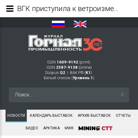
ВГК приступила к ветроизмерениям для строительства ветропарка - Журнал Горная промышленность
ISSN
1609-9192
(print)
ISSN
2587-9138
(online)
Scopus
Q2
Ι ВАК РФ (
K1
)
Белый список (
Уровень 1
)
Искать...
НОВОСТИ
КАЛЕНДАРЬ ВЫСТАВОК
АРХИВ ВЫСТАВОК
ОТЧЕТЫ
ВИДЕО
АРКТИКА
MWR