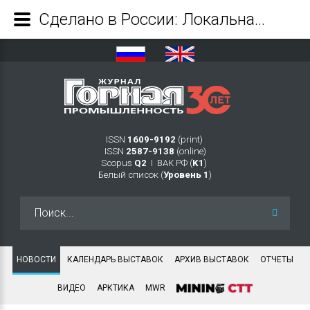
Сделано в России: Локальная продукция ESAB на выставке Weldex - Журнал Горная промышленность
ISSN
1609-9192
(print)
ISSN
2587-9138
(online)
Scopus
Q2
Ι ВАК РФ (
K1
)
Белый список (
Уровень 1
)
Искать...
НОВОСТИ
КАЛЕНДАРЬ ВЫСТАВОК
АРХИВ ВЫСТАВОК
ОТЧЕТЫ
ВИДЕО
АРКТИКА
MWR