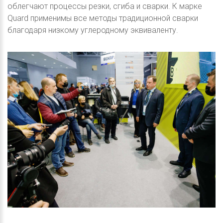
облегчают процессы резки, сгиба и сварки. К марке
Quard применимы все методы традиционной сварки
благодаря низкому углеродному эквиваленту.