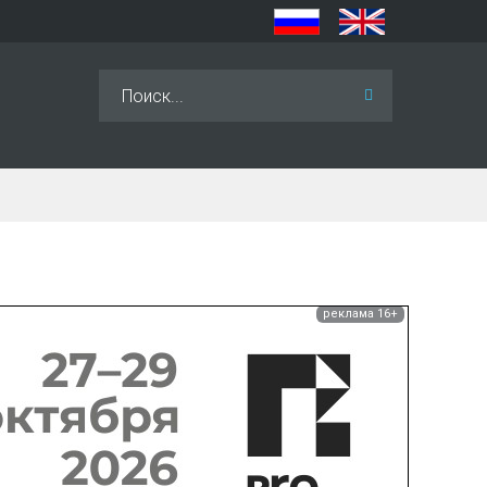
Искать...
реклама 16+