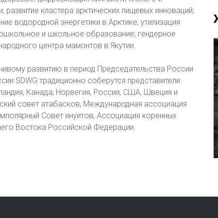
; развитие кластера арктических пищевых инноваций;
ние водородной энергетики в Арктике; утилизация
дошкольное и школьное образование; гендерное
народного центра мамонтов в Якутии.
йчивому развитию в период Председательства России
ессии SDWG традиционно соберутся представители
ландия, Канада, Норвегия, Россия, США, Швеция и
еский совет атабасков, Международная ассоциация
умполярный Совет инуитов, Ассоциация коренных
него Востока Российской Федерации.