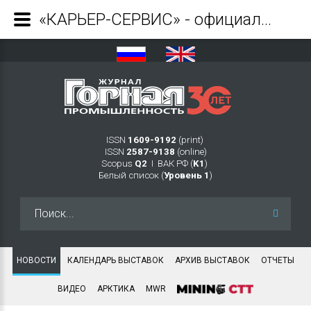
«КАРЬЕР-СЕРВИС» - официальный дистрибьютор TEREX FINLAY - Журнал Горная промышленность
ISSN
1609-9192
(print)
ISSN
2587-9138
(online)
Scopus
Q2
Ι ВАК РФ (
K1
)
Белый список (
Уровень 1
)
Искать...
НОВОСТИ
КАЛЕНДАРЬ ВЫСТАВОК
АРХИВ ВЫСТАВОК
ОТЧЕТЫ
ВИДЕО
АРКТИКА
MWR