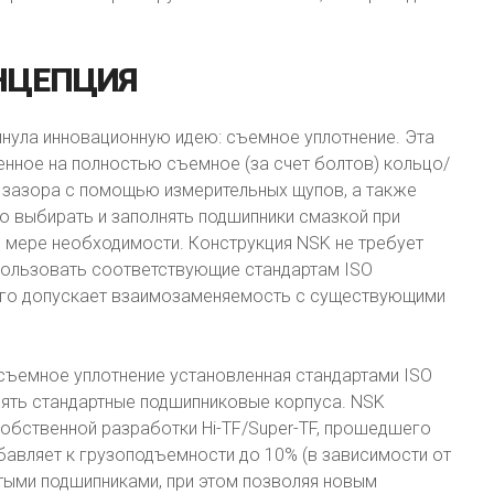
НЦЕПЦИЯ
инула инновационную идею: съемное уплотнение. Эта
енное на полностью съемное (за счет болтов) кольцо/
е зазора с помощью измерительных щупов, а также
 выбирать и заполнять подшипники смазкой при
 мере необходимости. Конструкция NSK не требует
пользовать соответствующие стандартам ISO
 чего допускает взаимозаменяемость с существующими
съемное уплотнение установленная стандартами ISO
ять стандартные подшипниковые корпуса. NSK
собственной разработки Hi-TF/Super-TF, прошедшего
авляет к грузоподъемности до 10% (в зависимости от
тыми подшипниками, при этом позволяя новым