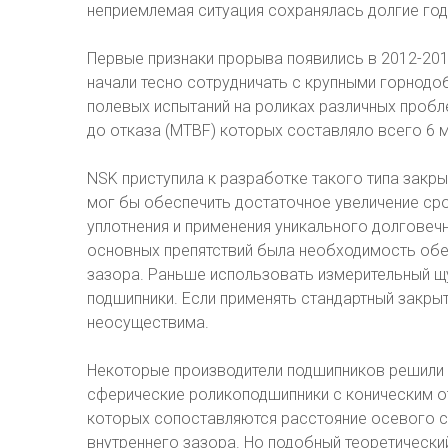
неприемлемая ситуация сохранялась долгие год
Первые признаки прорыва появились в 2012-2013
начали тесно сотрудничать с крупными горнод
полевых испытаний на роликах различных пробл
до отказа (MTBF) которых составляло всего 6 
NSK приступила к разработке такого типа закр
мог бы обеспечить достаточное увеличение ср
уплотнения и применения уникального долговеч
основных препятствий была необходимость об
зазора. Раньше использовать измерительный щ
подшипники. Если применять стандартный закры
неосуществима.
Некоторые производители подшипников решили 
сферические роликоподшипники с коническим от
которых сопоставляются расстояние осевого с
внутреннего зазора. Но подобный теоретический