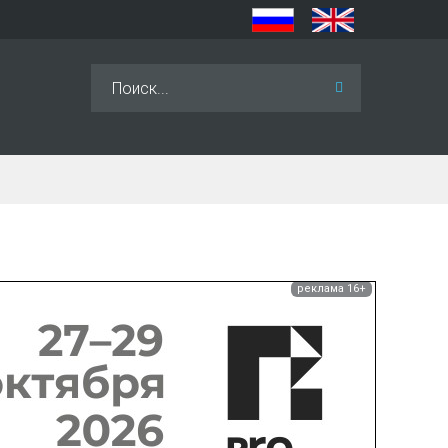
Искать...
реклама 16+