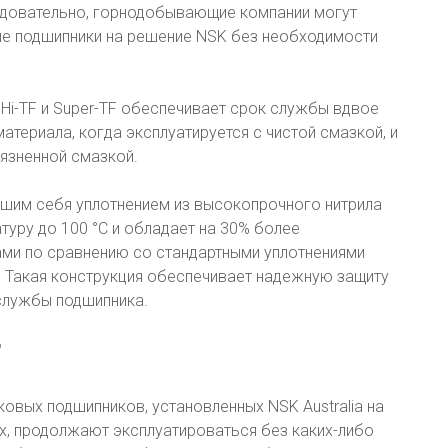
едовательно, горнодобывающие компании могут
ые подшипники на решение NSK без необходимости
 Hi-TF и Super-TF обеспечивает срок службы вдвое
териала, когда эксплуатируется с чистой смазкой, и
рязненной смазкой.
им себя уплотнением из высокопрочного нитрила
уру до 100 °C и обладает на 30% более
ми по сравнению со стандартными уплотнениями
 Такая конструкция обеспечивает надежную защиту
 службы подшипника.
вых подшипников, установленных NSK Australia на
, продолжают эксплуатироваться без каких-либо