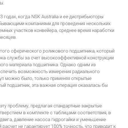
ы.
 годах, когда NSK Australia и ее дистрибьюторы
обывающими компаниями для проведения нескольких
емных участков конвейера, среднее время наработки
месяцев.
ытого сферического роликового подшипника, который
ока службы за счет высокоэффективной конструкции
ного материала подшипника. Однако одним из
еспечить возможность измерения радиального
уп можно было, только применяя открытые
тый подшипник, эта важная операция оказалась бы
эту проблему, предлагая стандартные закрытые
верстием в комплекте с таблицами соответствия, в
двига, давление насоса гидрогайки и уменьшение
 расчет не гарантирует 100% точность, что приводит к