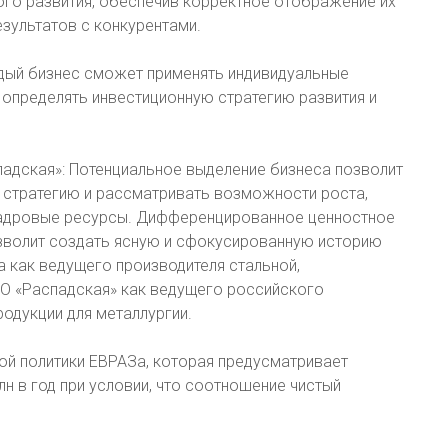
ого развития, обеспечив корректное отображение их
зультатов с конкурентами.
ждый бизнес сможет применять индивидуальные
 определять инвестиционную стратегию развития и
спадская»: Потенциальное выделение бизнеса позволит
стратегию и рассматривать возможности роста,
 кадровые ресурсы. Дифференцированное ценностное
зволит создать ясную и сфокусированную историю
а как ведущего производителя стальной,
АО «Распадская» как ведущего российского
одукции для металлургии.
й политики ЕВРАЗа, которая предусматривает
н в год при условии, что соотношение чистый