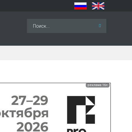
Искать...
реклама 16+