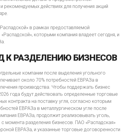
и рекомендуемых действиях для получения акций
яре.
«Распадской» в рамках предоставляемой
«Распадской», которыми компания владеет сегодня, и
За.
Д
К
РАЗДЕЛЕНИЮ
БИЗНЕСОВ
отдельные компании после выделения угольного
спечивает около 70% потребностей ЕВРАЗа в
спечения производства. Чтобы поддержать бизнес
 2026 года будут действовать определенные торговые
ых контракта на поставку угля, согласно которым
ебностей ЕВРАЗа в металлургическом угле после
компания ЕВРАЗа, продолжит реализовывать уголь,
в с момента разделения бизнесов. ПАО «Распадская»
ороной ЕВРАЗа, и указанные торговые договоренности