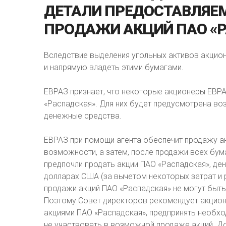
ДЕТАЛИ
ПРЕДОСТАВЛЯЕ
ПРОДАЖИ
АКЦИЙ
ПАО
«
Вследствие выделения угольных активов акцио
и напрямую владеть этими бумагами.
ЕВРАЗ признает, что некоторые акционеры ЕВР
«Распадская». Для них будет предусмотрена во
денежные средства.
ЕВРАЗ при помощи агента обеспечит продажу а
возможности, а затем, после продажи всех бум
предпочли продать акции ПАО «Распадская», д
долларах США (за вычетом некоторых затрат и
продажи акций ПАО «Распадская» не могут быть 
Поэтому Совет директоров рекомендует акцио
акциями ПАО «Распадская», предпринять необход
не участвовать в возможной продаже акций. Д