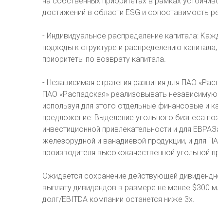
на собственных приоритетах в рамках устойчив
достижений в области ESG и сопоставимость ре
- Индивидуальное распределение капитала: Ка
подходы к структуре и распределению капитала,
приоритеты по возврату капитала.
- Независимая стратегия развития для ПАО «Ра
ПАО «Распадская» реализовывать независимую 
используя для этого отдельные финансовые и
предложение: Выделение угольного бизнеса по
инвестиционной привлекательности и для ЕВРАЗ
железорудной и ванадиевой продукции, и для П
производителя высококачественной угольной пр
Ожидается сохранение действующей дивидендно
выплату дивидендов в размере не менее $300 мл
долг/EBITDA компании останется ниже 3x.