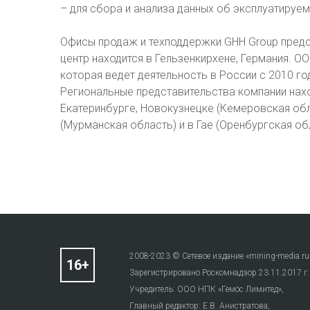
– для сбора и анализа данных об эксплуатируем
Офисы продаж и техподдержки GHH Group предс
центр находится в Гельзенкирхене, Германия. О
которая ведет деятельность в России с 2010 г
Региональные представительства компании нахо
Екатеринбурге, Новокузнецке (Кемеровская обла
(Мурманская область) и в Гае (Оренбургская об
2008-2023 © Сетевое издание «mining-media.ru
Зарегистрировано Роскомнадзор 23.11.2017 г
Учредитель: ООО НПК «Гемос Лимитед»,
Главный редактор: Е.В. Анистратова,