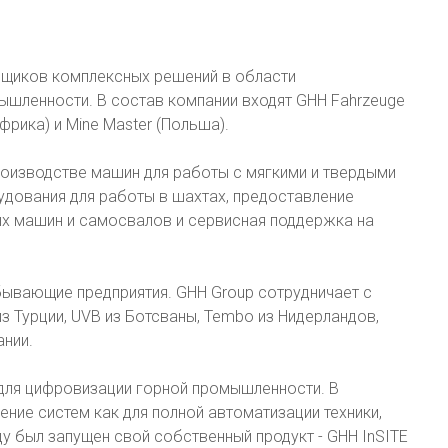
авщиков комплексных решений в области
шленности. В состав компании входят GHH Fahrzeuge
фрика) и Mine Master (Польша).
роизводстве машин для работы с мягкими и твердыми
удования для работы в шахтах, предоставление
х машин и самосвалов и сервисная поддержка на
бывающие предприятия. GHH Group сотрудничает с
 из Турции, UVB из Ботсваны, Tembo из Нидерландов,
нии.
для цифровизации горной промышленности. В
ние систем как для полной автоматизации техники,
ду был запущен свой собственный продукт - GHH InSITE