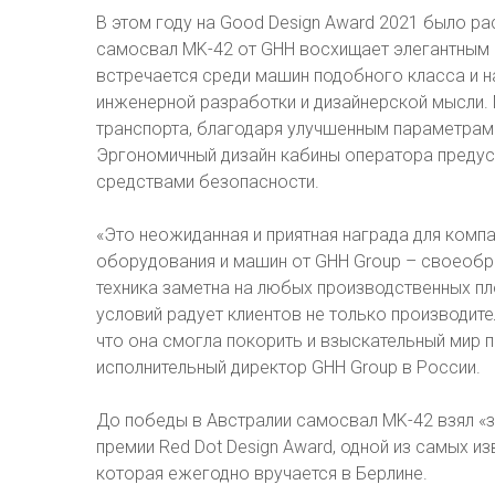
В этом году на Good Design Award 2021 было р
самосвал MK-42 от GHH восхищает элегантным 
встречается среди машин подобного класса и н
инженерной разработки и дизайнерской мысли.
транспорта, благодаря улучшенным параметрам 
Эргономичный дизайн кабины оператора преду
средствами безопасности.
«Это неожиданная и приятная награда для комп
оборудования и машин от GHH Group – своеобра
техника заметна на любых производственных пл
условий радует клиентов не только производите
что она смогла покорить и взыскательный мир 
исполнительный директор GHH Group в России.
До победы в Австралии самосвал MK-42 взял «
премии Red Dot Design Award, одной из самых и
которая ежегодно вручается в Берлине.