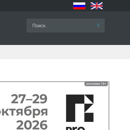
Искать...
реклама 16+