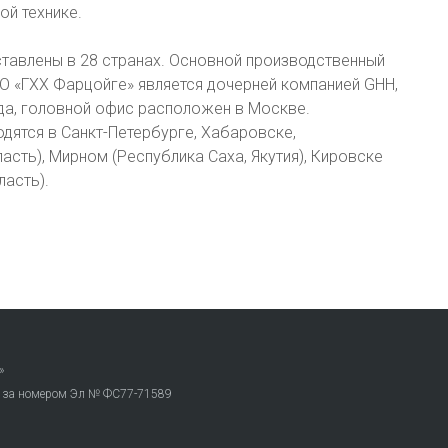
ой технике.
тавлены в 28 странах. Основной производственный
ОО «ГХХ Фарцойге» является дочерней компанией GHH,
ода, головной офис расположен в Москве.
дятся в Санкт-Петербурге, Хабаровске,
сть), Мирном (Республика Саха, Якутия), Кировске
ласть).
»
. за номером Эл № ФС77-71589