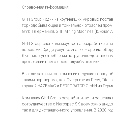
Справочная информация:
GHH Group - один из крупнейших мировых пост
горнодобывающей и тоннельной отраслей промы
GmbH (Германия), GHH Mining Machines (Южная А
GHH Group специализируется на разработке и п
породами. Среди услуг компании – аренда обор
бывших в употреблении погрузочно-доставочны
протяжении всего срока службы техники.
В числе заказчиков компании ведущие горнодо
такими партнерами, как Overprime из Перу, Titan
группой HAZEMAG и PERFORATOR GmbH из Герма
Компания GHH Group разрабатывает и решения 
сотрудничестве с Nerospec SK возможно внедре
так и для дистанционного управления. В 2020 го