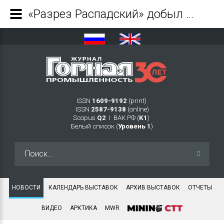
«Разрез Распадский» добыл юбилейную 50 млн тонну угля с начала работы предприятия - Журнал Горная промышленность
ISSN
1609-9192
(print)
ISSN
2587-9138
(online)
Scopus
Q2
Ι ВАК РФ (
K1
)
Белый список (
Уровень 1
)
Искать...
НОВОСТИ
КАЛЕНДАРЬ ВЫСТАВОК
АРХИВ ВЫСТАВОК
ОТЧЕТЫ
ВИДЕО
АРКТИКА
MWR