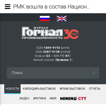
РМК вошла в состав Национального ESG-Альянса - Журнал Горная промышленность
ISSN
1609-9192
(print)
ISSN
2587-9138
(online)
Scopus
Q2
Ι ВАК РФ (
K1
)
Белый список (
Уровень 1
)
Искать...
НОВОСТИ
КАЛЕНДАРЬ ВЫСТАВОК
АРХИВ ВЫСТАВОК
ОТЧЕТЫ
ВИДЕО
АРКТИКА
MWR