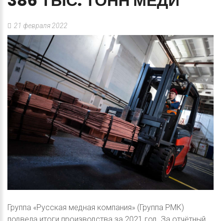
386
ТЫС.
ТОНН
МЕДИ
21 февраля 2022
Группа «Русская медная компания» (Группа РМК)
подвела итоги производства за 2021 год. За отчётный