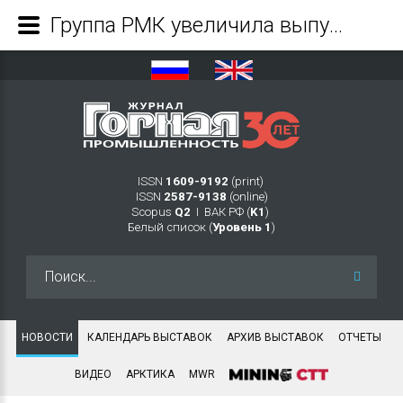
Группа РМК увеличила выпуск меди на 28% в 2021 году. По итогам года объём производства достиг 386 тыс. тонн меди - Журнал Горная промышленность
ISSN
1609-9192
(print)
ISSN
2587-9138
(online)
Scopus
Q2
Ι ВАК РФ (
K1
)
Белый список (
Уровень 1
)
Искать...
НОВОСТИ
КАЛЕНДАРЬ ВЫСТАВОК
АРХИВ ВЫСТАВОК
ОТЧЕТЫ
ВИДЕО
АРКТИКА
MWR