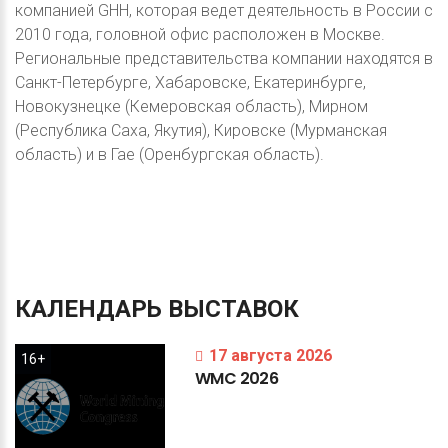
компанией GHH, которая ведет деятельность в России с
2010 года, головной офис расположен в Москве.
Региональные представительства компании находятся в
Санкт-Петербурге, Хабаровске, Екатеринбурге,
Новокузнецке (Кемеровская область), Мирном
(Республика Саха, Якутия), Кировске (Мурманская
область) и в Гае (Оренбургская область).
КАЛЕНДАРЬ
ВЫСТАВОК
17 августа 2026
16+
WMC
2026